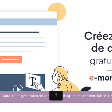
Accueil
Prestations
Trésor'Aroma
cristaux mineraux
un site internet avec e-monsite
Signaler un contenu illicite sur 
Conditions générales de vente
Politique de confidentialité